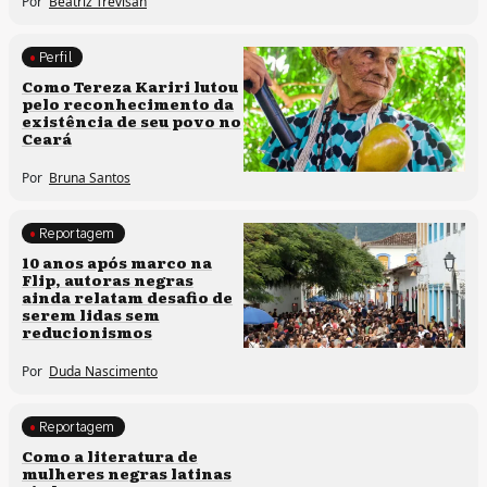
Por
Beatriz Trevisan
Perfil
Comunidades tradicionais
Como Tereza Kariri lutou
pelo reconhecimento da
existência de seu povo no
Ceará
Por
Bruna Santos
Reportagem
Processos artísticos
10 anos após marco na
Flip, autoras negras
ainda relatam desafio de
serem lidas sem
reducionismos
Por
Duda Nascimento
Reportagem
Direitos humanos
Como a literatura de
mulheres negras latinas