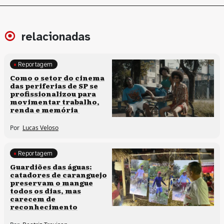
relacionadas
Reportagem
Políticas culturais
Como o setor do cinema
das periferias de SP se
profissionalizou para
movimentar trabalho,
renda e memória
Por
Lucas Veloso
Reportagem
Clima e cultura
Guardiões das águas:
catadores de caranguejo
preservam o mangue
todos os dias, mas
carecem de
reconhecimento