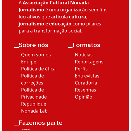
A
Associação Cultural Nonada
Jornalismo
é uma organização sem fins
lucrativos que articula
cultura,
jornalismo e educação
como pilares
para a transformação social.
__Sobre nós
__Formatos
Quem somos
Notícias
Equipe
Reportagens
Política de ética
Perfis
Política de
Entrevistas
correções
Curadoria
Política de
Resenhas
Privacidade
Opinião
Republique
Nonada Lab
__Fazemos parte