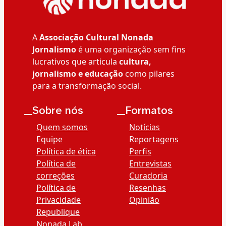
A
Associação Cultural Nonada
Jornalismo
é uma organização sem fins
lucrativos que articula
cultura,
jornalismo e educação
como pilares
para a transformação social.
__Sobre nós
__Formatos
Quem somos
Notícias
Equipe
Reportagens
Política de ética
Perfis
Política de
Entrevistas
correções
Curadoria
Política de
Resenhas
Privacidade
Opinião
Republique
Nonada Lab