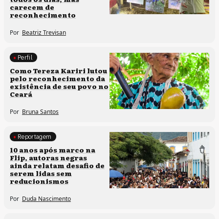
carecem de
reconhecimento
Por
Beatriz Trevisan
Perfil
Comunidades tradicionais
Como Tereza Kariri lutou
pelo reconhecimento da
existência de seu povo no
Ceará
Por
Bruna Santos
Reportagem
Processos artísticos
10 anos após marco na
Flip, autoras negras
ainda relatam desafio de
serem lidas sem
reducionismos
Por
Duda Nascimento