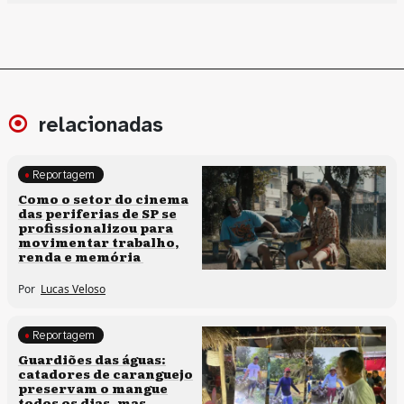
relacionadas
Reportagem
Políticas culturais
Como o setor do cinema
das periferias de SP se
profissionalizou para
movimentar trabalho,
renda e memória
Por
Lucas Veloso
Reportagem
Clima e cultura
Guardiões das águas:
catadores de caranguejo
preservam o mangue
todos os dias, mas