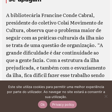
A bibliotecária Francine Conde Cabral,
presidente do coletivo Colaí Movimento de
Cultura, observa que o problema maior de
seguir com as práticas culturais da ilha não
se trata de uma questão de organização. “A
grande dificuldade é dar continuidade ao
que a gente fazia. Com a estrutura da ilha
prejudicada, e também com o esvaziamento
da ilha, fica difícil fazer esse trabalho sendo
que as pessoas sequer estão conseguindo
Este site utiliza cookies para permitir uma melhor experiência
ficar no seu território.” Francine ressalta
por parte do utilizador. Ao navegar no site estará a consentir a
que ninguém sai da ilha porque quer, “é
sua utilização.
mais pela necessidade mesmo, porque
Ok
Privacy policy