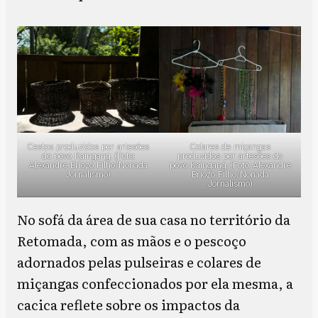
Cestos produzidos por artesões
Colares de miçangas
do povo Kaingang. (Foto:
produzidos por artesões do
Alexandre Briozo Filho/Nonada
povo Kaingang. (Foto: Alexandre
Jornalismo)
Briozo Filho/Nonada
Jornalismo)
No sofá da área de sua casa no território da
Retomada, com as mãos e o pescoço
adornados pelas pulseiras e colares de
miçangas confeccionados por ela mesma, a
cacica reflete sobre os impactos da