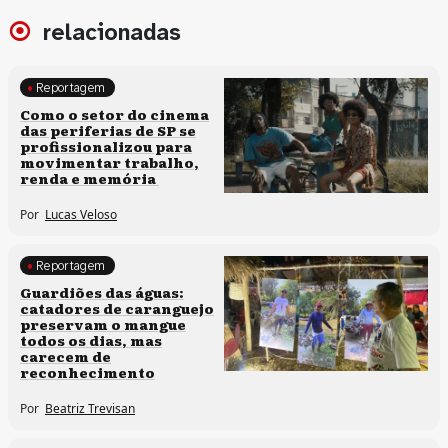
relacionadas
Reportagem
Políticas culturais
Como o setor do cinema
das periferias de SP se
profissionalizou para
movimentar trabalho,
renda e memória
Por
Lucas Veloso
Reportagem
Clima e cultura
Guardiões das águas:
catadores de caranguejo
preservam o mangue
todos os dias, mas
carecem de
reconhecimento
Por
Beatriz Trevisan