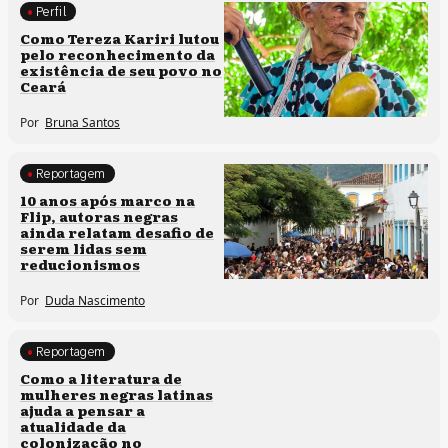
Perfil
Comunidades tradicionais
Como Tereza Kariri lutou
pelo reconhecimento da
existência de seu povo no
Ceará
Por
Bruna Santos
Reportagem
Processos artísticos
10 anos após marco na
Flip, autoras negras
ainda relatam desafio de
serem lidas sem
reducionismos
Por
Duda Nascimento
Reportagem
Direitos humanos
Como a literatura de
mulheres negras latinas
ajuda a pensar a
atualidade da
colonização no