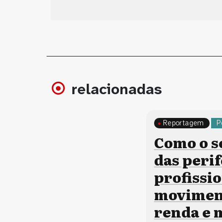
relacionadas
Reportagem
P
Como o s
das perif
profissi
moviment
renda e