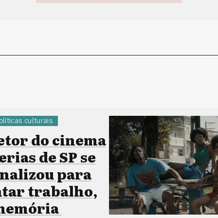
olíticas culturais
etor do cinema
erias de SP se
onalizou para
ar trabalho,
 memória