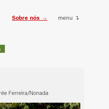
Sobre nós →
menu ↴
s
irée Ferreira/Nonada