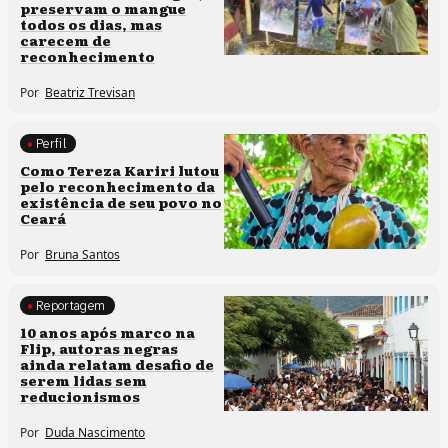
preservam o mangue
todos os dias, mas
carecem de
reconhecimento
Por
Beatriz Trevisan
Perfil
Comunidades tradicionais
Como Tereza Kariri lutou
pelo reconhecimento da
existência de seu povo no
Ceará
Por
Bruna Santos
Reportagem
Processos artísticos
10 anos após marco na
Flip, autoras negras
ainda relatam desafio de
serem lidas sem
reducionismos
Por
Duda Nascimento