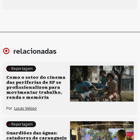
relacionadas
Reportagem
Políticas culturais
Como o setor do cinema
das periferias de SP se
profissionalizou para
movimentar trabalho,
renda e memória
Por
Lucas Veloso
Reportagem
Clima e cultura
Guardiões das águas:
catadores de caranguejo