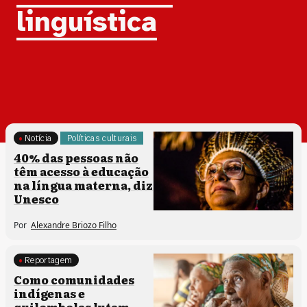
linguística
Notícia
Políticas culturais
40% das pessoas não
têm acesso à educação
na língua materna, diz
Unesco
Por
Alexandre Briozo Filho
Reportagem
Memória e patrimônio
Como comunidades
indígenas e
quilombolas lutam