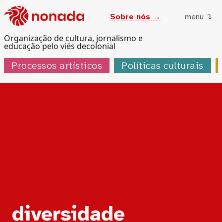
Sobre nós →
menu ↴
Organização de cultura, jornalismo e
educação pelo viés decolonial
Processos artísticos
Políticas culturais
Tag:
diversidade