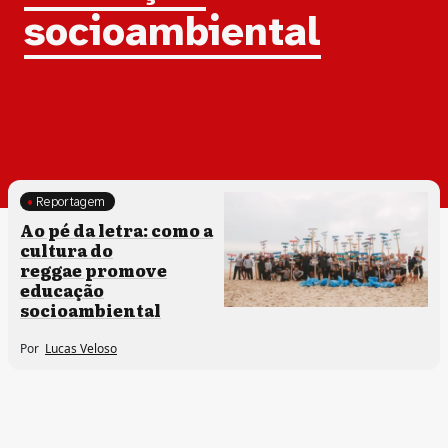
socioambiental
Reportagem
Clima e cultura
Ao pé da letra: como a
cultura do
reggae promove
educação
socioambiental
Por
Lucas Veloso