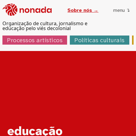
Sobre nós →
menu ↴
Organização de cultura, jornalismo e
educação pelo viés decolonial
Processos artísticos
Políticas culturais
Tag:
educação