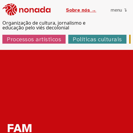
Sobre nós →
menu ↴
Organização de cultura, jornalismo e
educação pelo viés decolonial
Processos artísticos
Políticas culturais
Tag:
FAM