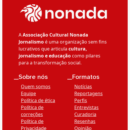
A
Associação Cultural Nonada
Jornalismo
é uma organização sem fins
lucrativos que articula
cultura,
jornalismo e educação
como pilares
para a transformação social.
__Sobre nós
__Formatos
Quem somos
Notícias
Equipe
Reportagens
Política de ética
Perfis
Política de
Entrevistas
correções
Curadoria
Política de
Resenhas
Privacidade
Opinião