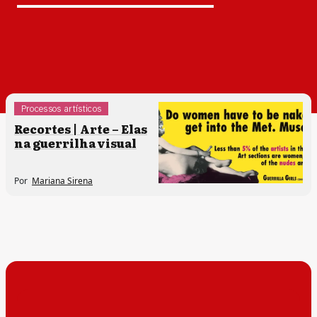
Processos artísticos
Sem categoria
Recortes | Arte – Elas
na guerrilha visual
Por
Mariana Sirena