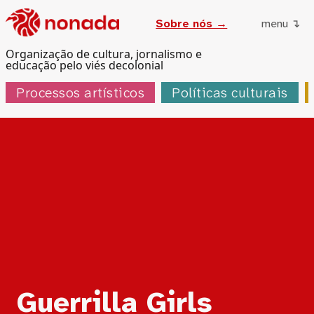
Sobre nós →
menu ↴
Organização de cultura, jornalismo e
educação pelo viés decolonial
Processos artísticos
Políticas culturais
Tag:
Guerrilla Girls