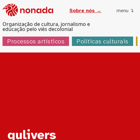
Sobre nós →
menu ↴
Organização de cultura, jornalismo e
educação pelo viés decolonial
Processos artísticos
Políticas culturais
Tag:
gulivers