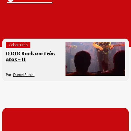
Coberturas
O GIG Rock em três
atos – II
Por
Daniel Sanes