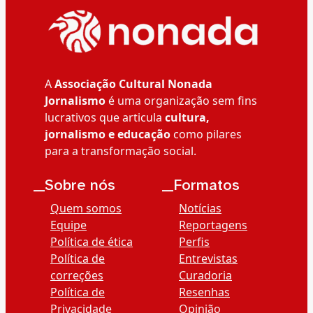
A
Associação Cultural Nonada
Jornalismo
é uma organização sem fins
lucrativos que articula
cultura,
jornalismo e educação
como pilares
para a transformação social.
__Sobre nós
__Formatos
Quem somos
Notícias
Equipe
Reportagens
Política de ética
Perfis
Política de
Entrevistas
correções
Curadoria
Política de
Resenhas
Privacidade
Opinião