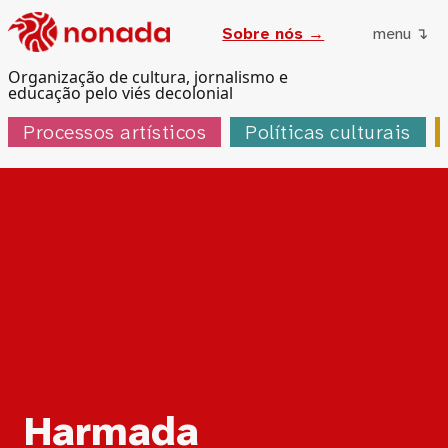
Sobre nós →
menu ↴
Organização de cultura, jornalismo e
educação pelo viés decolonial
Processos artísticos
Políticas culturais
Tag:
Harmada