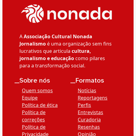
A
Associação Cultural Nonada
Jornalismo
é uma organização sem fins
lucrativos que articula
cultura,
jornalismo e educação
como pilares
para a transformação social.
__Sobre nós
__Formatos
Quem somos
Notícias
Equipe
Reportagens
Política de ética
Perfis
Política de
Entrevistas
correções
Curadoria
Política de
Resenhas
Privacidade
Opinião