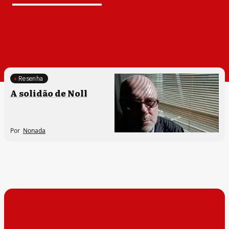
Resenha
Processos artísticos
A solidão de Noll
Por
Nonada