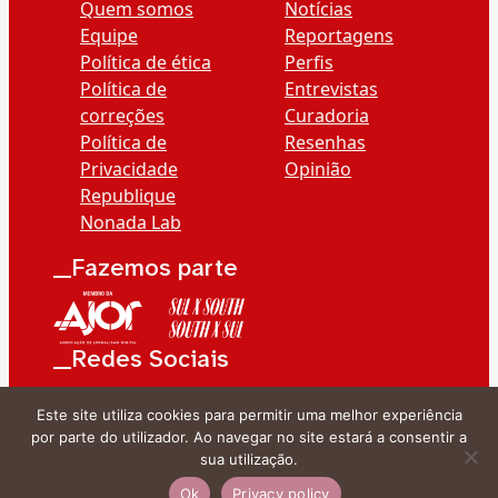
Quem somos
Notícias
Equipe
Reportagens
Política de ética
Perfis
Política de
Entrevistas
correções
Curadoria
Política de
Resenhas
Privacidade
Opinião
Republique
Nonada Lab
__Fazemos parte
__Redes Sociais
Este site utiliza cookies para permitir uma melhor experiência
por parte do utilizador. Ao navegar no site estará a consentir a
sua utilização.
Ok
Privacy policy