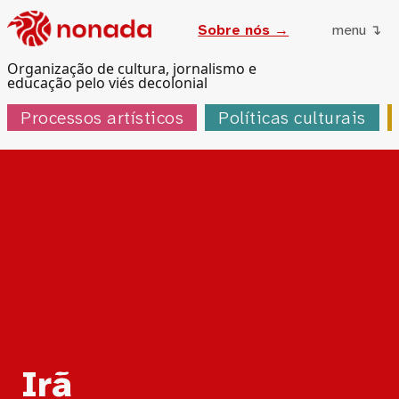
Sobre nós →
menu ↴
Organização de cultura, jornalismo e
educação pelo viés decolonial
Processos artísticos
Políticas culturais
Tag:
Irã