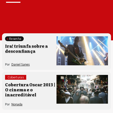
Resenha
Processos artísticos
Ira! triunfa sobre a
desconfiança
Por
Daniel Sanes
Coberturas
Cobertura Oscar 2013 |
O cinema e o
inacreditável
Por
Nonada