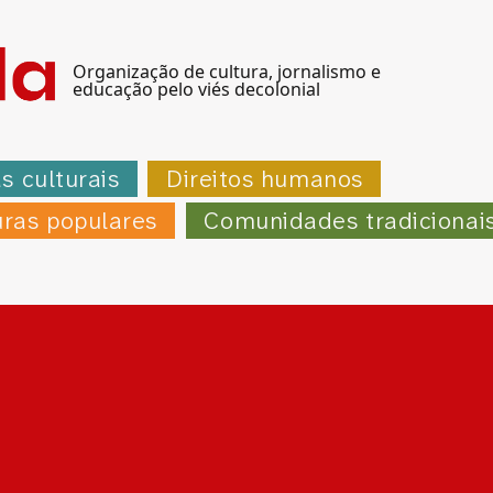
Organização de cultura, jornalismo e
educação pelo viés decolonial
as culturais
Direitos humanos
uras populares
Comunidades tradicionai