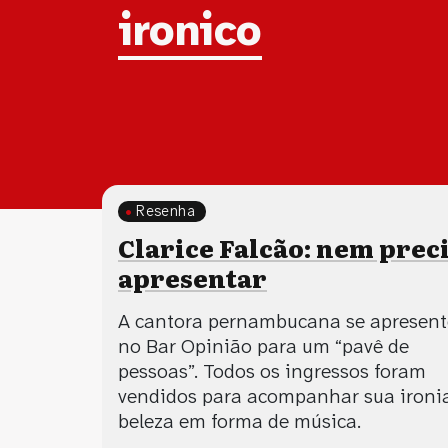
Tag:
ironico
Resenha
Clarice Falcão: nem prec
apresentar
A cantora pernambucana se apresen
no Bar Opinião para um “pavê de
pessoas”. Todos os ingressos foram
vendidos para acompanhar sua ironi
beleza em forma de música.