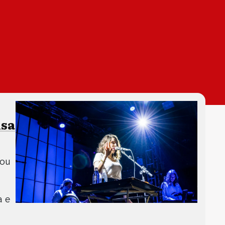
isa
tou
a e