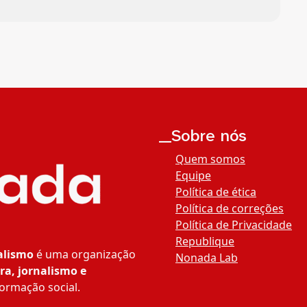
__Sobre nós
Quem somos
Equipe
Política de ética
Política de correções
Política de Privacidade
Republique
alismo
é uma organização
Nonada Lab
ra, jornalismo e
ormação social.