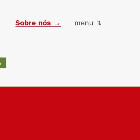
Sobre nós →
menu ↴
s