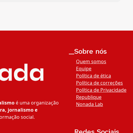
__Sobre nós
Quem somos
Equipe
Política de ética
Política de correções
Política de Privacidade
Republique
alismo
é uma organização
Nonada Lab
ra, jornalismo e
ormação social.
__Redes Sociais