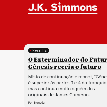
Tag:
J.K. Simmons
Resenha
O Exterminador do Futur
Gênesis recria o futuro
Misto de continuação e reboot, “Gêne
é superior às partes 3 e 4 da franquia
mas continua muito aquém dos
originais de James Cameron.
Por
Nonada