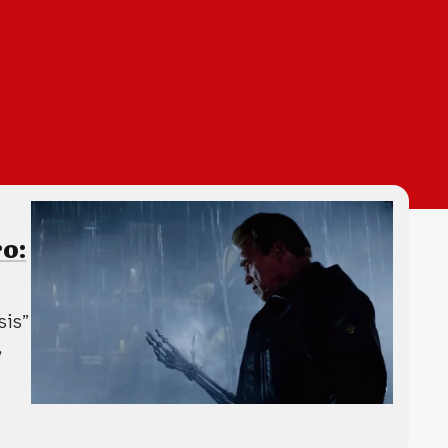
o:
sis”
,