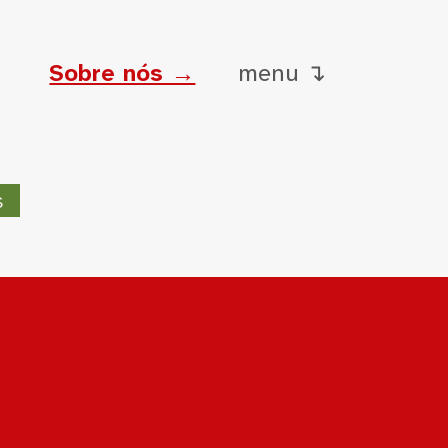
Sobre nós →
menu ↴
s