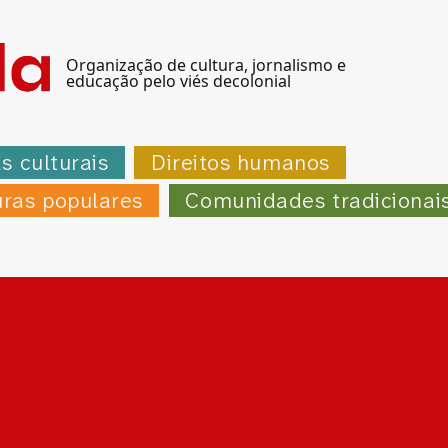
Organização de cultura, jornalismo e
educação pelo viés decolonial
as culturais
Direitos humanos
uras populares
Comunidades tradicionai