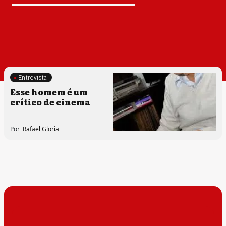
Entrevista
Memória e patrimônio
Esse homem é um
crítico de cinema
Por
Rafael Gloria