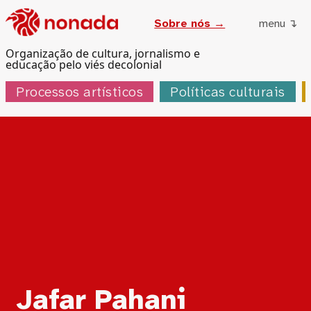
Sobre nós →
menu ↴
Organização de cultura, jornalismo e
educação pelo viés decolonial
Processos artísticos
Políticas culturais
Tag:
Jafar Pahani