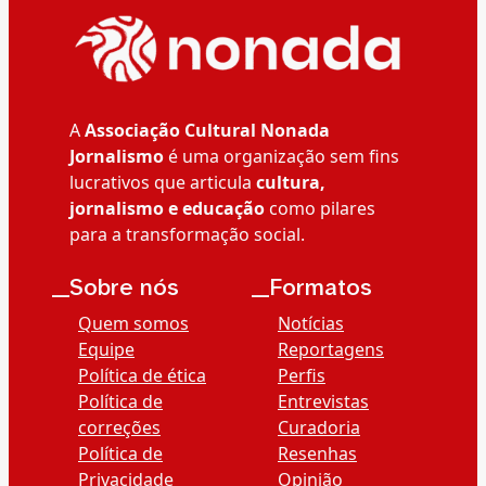
A
Associação Cultural Nonada
Jornalismo
é uma organização sem fins
lucrativos que articula
cultura,
jornalismo e educação
como pilares
para a transformação social.
__Sobre nós
__Formatos
Quem somos
Notícias
Equipe
Reportagens
Política de ética
Perfis
Política de
Entrevistas
correções
Curadoria
Política de
Resenhas
Privacidade
Opinião