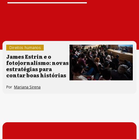
Direitos humanos
Sem categoria
James Estrin e o
fotojornalismo: novas
estratégias para
contar boas histórias
Por
Mariana Sirena