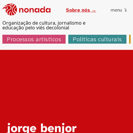
Sobre nós →
menu ↴
Organização de cultura, jornalismo e
educação pelo viés decolonial
Processos artísticos
Políticas culturais
Tag:
jorge benjor