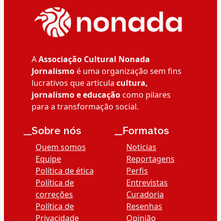
A
Associação Cultural Nonada
Jornalismo
é uma organização sem fins
lucrativos que articula
cultura,
jornalismo e educação
como pilares
para a transformação social.
__Sobre nós
__Formatos
Quem somos
Notícias
Equipe
Reportagens
Política de ética
Perfis
Política de
Entrevistas
correções
Curadoria
Política de
Resenhas
Privacidade
Opinião