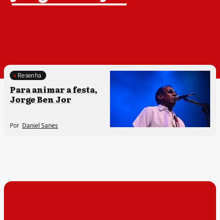
Resenha
Processos artísticos
Para animar a festa,
Jorge Ben Jor
Por
Daniel Sanes