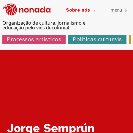
Sobre nós →
menu ↴
Organização de cultura, jornalismo e
educação pelo viés decolonial
Processos artísticos
Políticas culturais
Tag:
Jorge Semprún