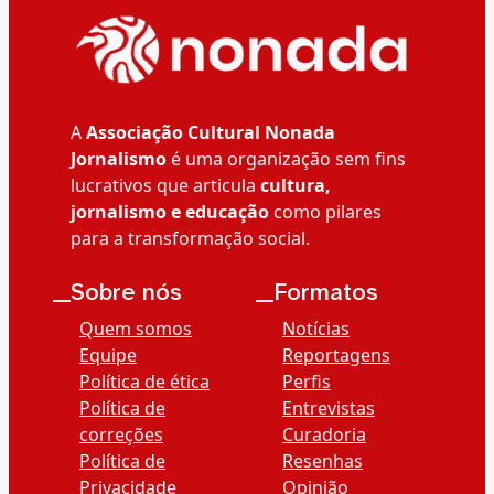
A
Associação Cultural Nonada
Jornalismo
é uma organização sem fins
lucrativos que articula
cultura,
jornalismo e educação
como pilares
para a transformação social.
__Sobre nós
__Formatos
Quem somos
Notícias
Equipe
Reportagens
Política de ética
Perfis
Política de
Entrevistas
correções
Curadoria
Política de
Resenhas
Privacidade
Opinião