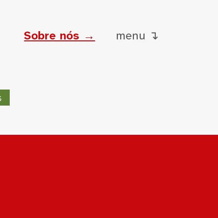
Sobre nós →
menu ↴
s