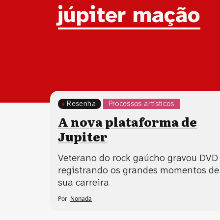
Tag:
júpiter mação
Resenha
Processos artísticos
A nova plataforma de
Jupiter
Veterano do rock gaúcho gravou DVD
registrando os grandes momentos de
sua carreira
Por
Nonada