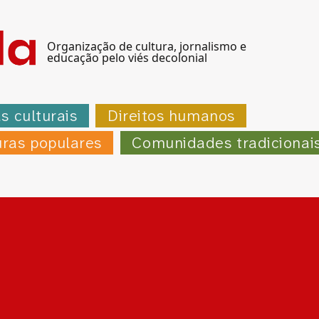
Organização de cultura, jornalismo e
educação pelo viés decolonial
as culturais
Direitos humanos
uras populares
Comunidades tradicionai