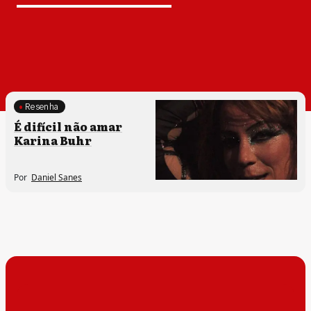
Resenha
Processos artísticos
É difícil não amar
Karina Buhr
Por
Daniel Sanes