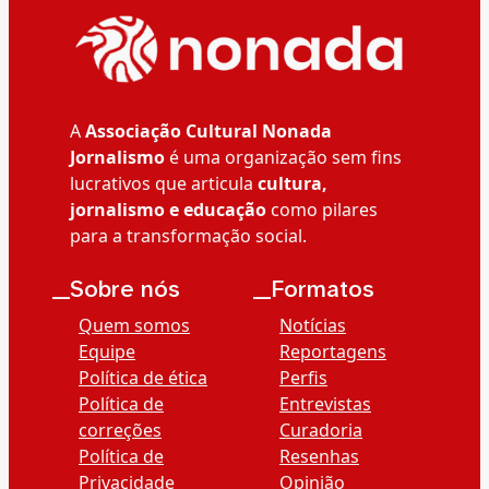
A
Associação Cultural Nonada
Jornalismo
é uma organização sem fins
lucrativos que articula
cultura,
jornalismo e educação
como pilares
para a transformação social.
__Sobre nós
__Formatos
Quem somos
Notícias
Equipe
Reportagens
Política de ética
Perfis
Política de
Entrevistas
correções
Curadoria
Política de
Resenhas
Privacidade
Opinião