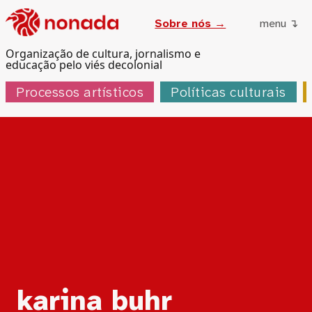
Sobre nós →
menu ↴
Organização de cultura, jornalismo e
educação pelo viés decolonial
Processos artísticos
Políticas culturais
Tag:
karina buhr