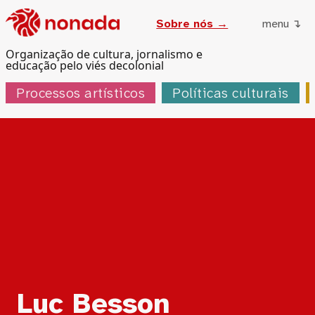
Sobre nós →
menu ↴
Organização de cultura, jornalismo e
educação pelo viés decolonial
Processos artísticos
Políticas culturais
Tag:
Luc Besson