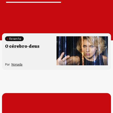
Resenha
O cérebro-deus
Por
Nonada