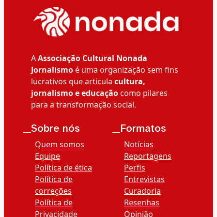
A
Associação Cultural Nonada
Jornalismo
é uma organização sem fins
lucrativos que articula
cultura,
jornalismo e educação
como pilares
para a transformação social.
__Sobre nós
__Formatos
Quem somos
Notícias
Equipe
Reportagens
Política de ética
Perfis
Política de
Entrevistas
correções
Curadoria
Política de
Resenhas
Privacidade
Opinião