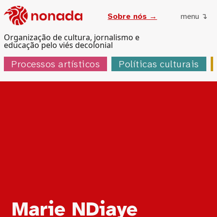
Sobre nós →
menu ↴
Organização de cultura, jornalismo e
educação pelo viés decolonial
Processos artísticos
Políticas culturais
Tag:
Marie NDiaye