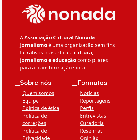
A
Associação Cultural Nonada
Jornalismo
é uma organização sem fins
lucrativos que articula
cultura,
jornalismo e educação
como pilares
para a transformação social.
__Sobre nós
__Formatos
Quem somos
Notícias
Equipe
Reportagens
Política de ética
Perfis
Política de
Entrevistas
correções
Curadoria
Política de
Resenhas
Privacidade
Opinião