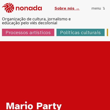
Sobre nós →
menu ↴
Organização de cultura, jornalismo e
educação pelo viés decolonial
Processos artísticos
Políticas culturais
Tag:
Mario Party