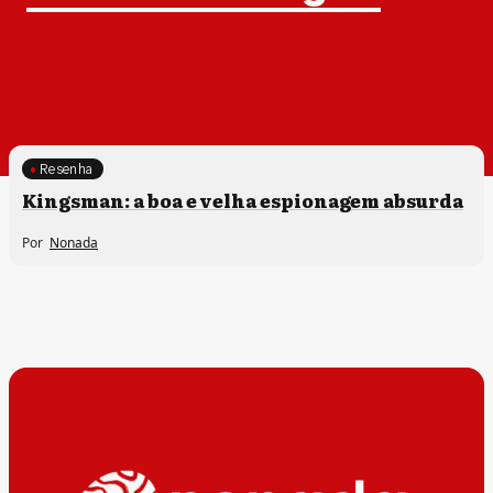
Resenha
Kingsman: a boa e velha espionagem absurda
Por
Nonada