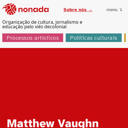
Sobre nós →
menu ↴
Organização de cultura, jornalismo e
educação pelo viés decolonial
Processos artísticos
Políticas culturais
Tag:
Matthew Vaughn