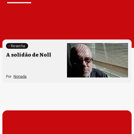
Resenha
Processos artísticos
A solidão de Noll
Por
Nonada