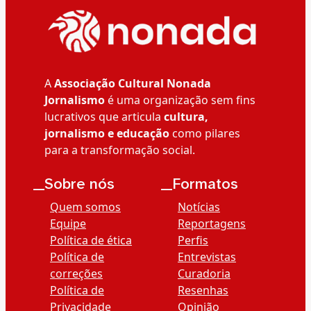
A
Associação Cultural Nonada
Jornalismo
é uma organização sem fins
lucrativos que articula
cultura,
jornalismo e educação
como pilares
para a transformação social.
__Sobre nós
__Formatos
Quem somos
Notícias
Equipe
Reportagens
Política de ética
Perfis
Política de
Entrevistas
correções
Curadoria
Política de
Resenhas
Privacidade
Opinião