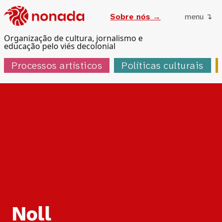
Sobre nós →
menu ↴
Organização de cultura, jornalismo e
educação pelo viés decolonial
Processos artísticos
Políticas culturais
Tag:
Noll