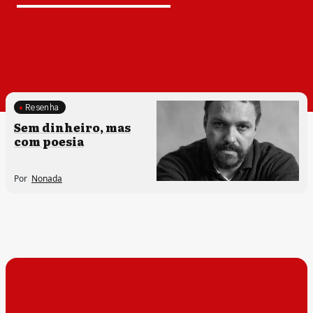
Resenha
Processos artísticos
Sem dinheiro, mas
com poesia
Por
Nonada