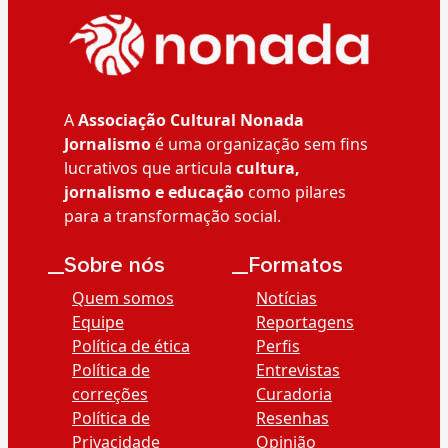
A
Associação Cultural Nonada
Jornalismo
é uma organização sem fins
lucrativos que articula
cultura,
jornalismo e educação
como pilares
para a transformação social.
__Sobre nós
__Formatos
Quem somos
Notícias
Equipe
Reportagens
Política de ética
Perfis
Política de
Entrevistas
correções
Curadoria
Política de
Resenhas
Privacidade
Opinião