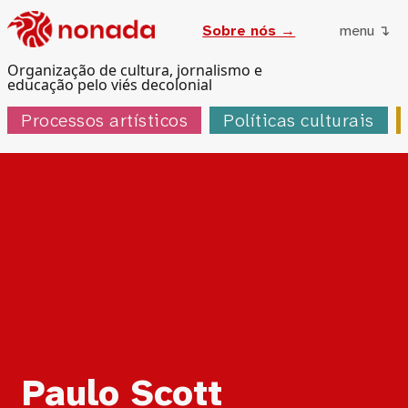
Sobre nós →
menu ↴
Organização de cultura, jornalismo e
educação pelo viés decolonial
Processos artísticos
Políticas culturais
Tag:
Paulo Scott