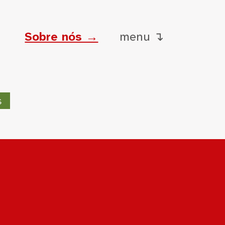
Sobre nós →
menu ↴
s