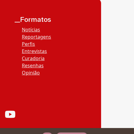
__Formatos
Notícias
Reportagens
Perfis
Entrevistas
Curadoria
Resenhas
Opinião