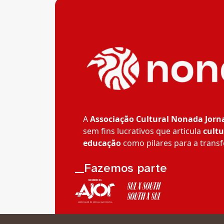
A
Associação Cultural Nonada Jorn
sem fins lucrativos que articula
cultu
educação
como pilares para a transf
__Fazemos parte