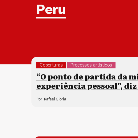
Tag:
Peru
Coberturas
Processos artísticos
“O ponto de partida da m
experiência pessoal”, di
Por
Rafael Gloria