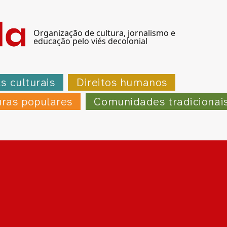
Organização de cultura, jornalismo e
educação pelo viés decolonial
as culturais
Direitos humanos
uras populares
Comunidades tradicionai