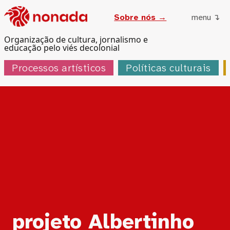
Sobre nós →
menu ↴
Organização de cultura, jornalismo e
educação pelo viés decolonial
Processos artísticos
Políticas culturais
Tag:
projeto Albertinho