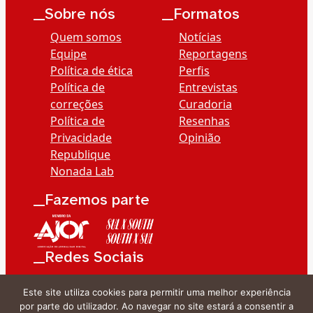
__Sobre nós
__Formatos
Quem somos
Notícias
Equipe
Reportagens
Política de ética
Perfis
Política de
Entrevistas
correções
Curadoria
Política de
Resenhas
Privacidade
Opinião
Republique
Nonada Lab
__Fazemos parte
__Redes Sociais
Este site utiliza cookies para permitir uma melhor experiência
por parte do utilizador. Ao navegar no site estará a consentir a