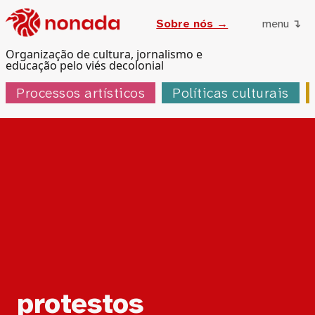
Sobre nós →
menu ↴
Organização de cultura, jornalismo e
educação pelo viés decolonial
Processos artísticos
Políticas culturais
Tag:
protestos