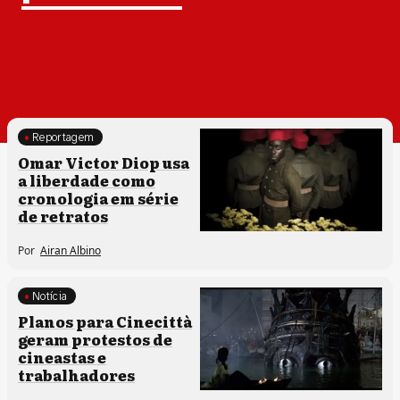
Reportagem
Processos artísticos
Omar Victor Diop usa
a liberdade como
cronologia em série
de retratos
Por
Airan Albino
Notícia
Planos para Cinecittà
geram protestos de
cineastas e
trabalhadores