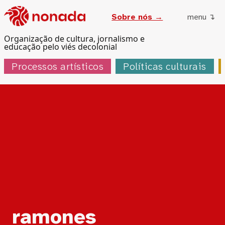
Sobre nós →
menu ↴
Organização de cultura, jornalismo e
educação pelo viés decolonial
Processos artísticos
Políticas culturais
Tag:
ramones