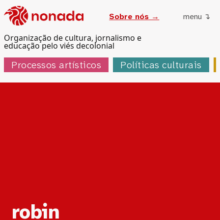
Sobre nós →
menu ↴
Organização de cultura, jornalismo e
educação pelo viés decolonial
Processos artísticos
Políticas culturais
Tag:
robin