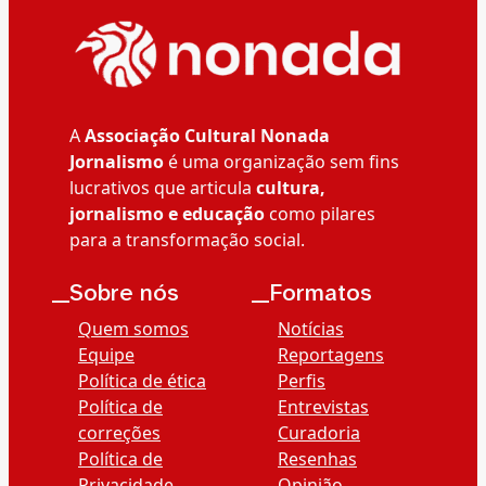
A
Associação Cultural Nonada
Jornalismo
é uma organização sem fins
lucrativos que articula
cultura,
jornalismo e educação
como pilares
para a transformação social.
__Sobre nós
__Formatos
Quem somos
Notícias
Equipe
Reportagens
Política de ética
Perfis
Política de
Entrevistas
correções
Curadoria
Política de
Resenhas
Privacidade
Opinião