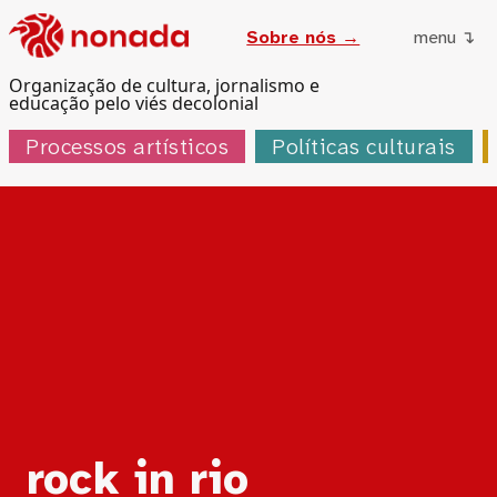
Sobre nós →
menu ↴
Organização de cultura, jornalismo e
educação pelo viés decolonial
Processos artísticos
Políticas culturais
Tag:
rock in rio