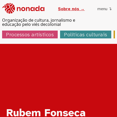
Sobre nós →
menu ↴
Organização de cultura, jornalismo e
educação pelo viés decolonial
Processos artísticos
Políticas culturais
Tag:
Rubem Fonseca