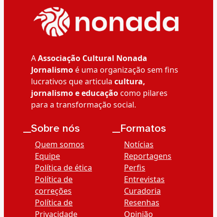
A
Associação Cultural Nonada
Jornalismo
é uma organização sem fins
lucrativos que articula
cultura,
jornalismo e educação
como pilares
para a transformação social.
__Sobre nós
__Formatos
Quem somos
Notícias
Equipe
Reportagens
Política de ética
Perfis
Política de
Entrevistas
correções
Curadoria
Política de
Resenhas
Privacidade
Opinião