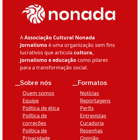
A
Associação Cultural Nonada
Jornalismo
é uma organização sem fins
lucrativos que articula
cultura,
jornalismo e educação
como pilares
para a transformação social.
__Sobre nós
__Formatos
Quem somos
Notícias
Equipe
Reportagens
Política de ética
Perfis
Política de
Entrevistas
correções
Curadoria
Política de
Resenhas
Privacidade
Opinião