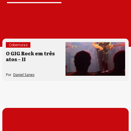
Coberturas
O GIG Rock em três
atos – II
Por
Daniel Sanes