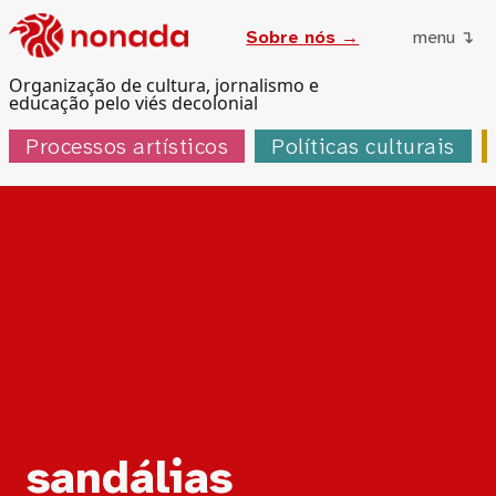
Sobre nós →
menu ↴
Organização de cultura, jornalismo e
educação pelo viés decolonial
Processos artísticos
Políticas culturais
Tag:
sandálias