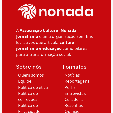
A
Associação Cultural Nonada
Jornalismo
é uma organização sem fins
lucrativos que articula
cultura,
jornalismo e educação
como pilares
para a transformação social.
__Sobre nós
__Formatos
Quem somos
Notícias
Equipe
Reportagens
Política de ética
Perfis
Política de
Entrevistas
correções
Curadoria
Política de
Resenhas
Privacidade
Opinião