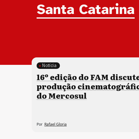
Tag:
Santa Catarina
Notícia
16º edição do FAM discute
produção cinematográfi
do Mercosul
Por
Rafael Gloria