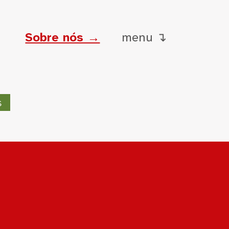
Sobre nós →
menu ↴
s