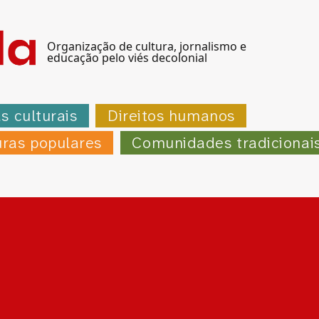
Organização de cultura, jornalismo e
educação pelo viés decolonial
as culturais
Direitos humanos
uras populares
Comunidades tradicionai