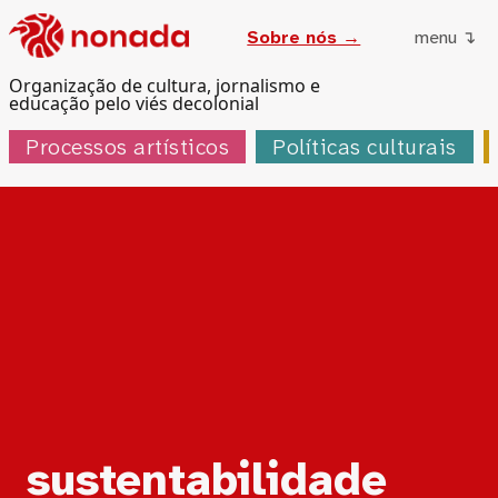
Sobre nós →
menu ↴
Organização de cultura, jornalismo e
educação pelo viés decolonial
Processos artísticos
Políticas culturais
Tag:
sustentabilidade