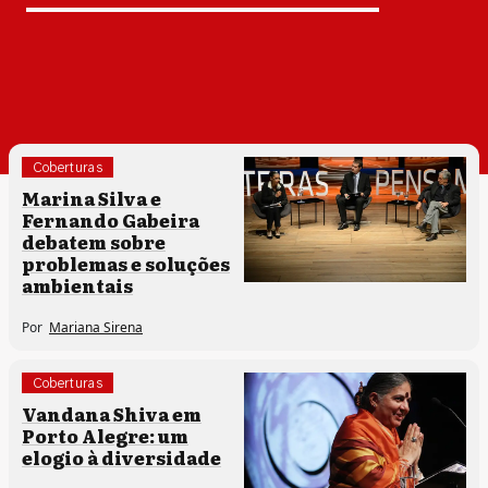
Coberturas
Direitos humanos
Marina Silva e
Fernando Gabeira
debatem sobre
problemas e soluções
ambientais
Por
Mariana Sirena
Coberturas
Direitos humanos
Vandana Shiva em
Porto Alegre: um
elogio à diversidade