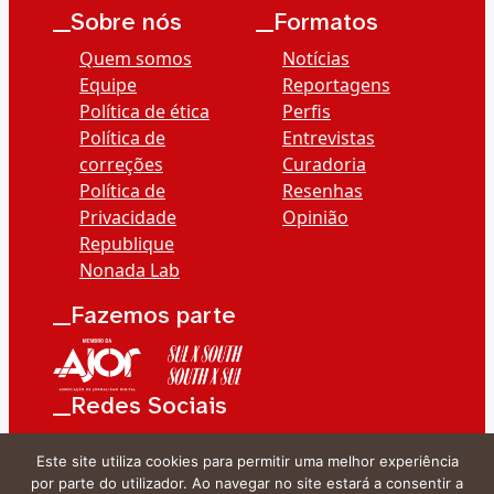
__Sobre nós
__Formatos
Quem somos
Notícias
Equipe
Reportagens
Política de ética
Perfis
Política de
Entrevistas
correções
Curadoria
Política de
Resenhas
Privacidade
Opinião
Republique
Nonada Lab
__Fazemos parte
__Redes Sociais
Este site utiliza cookies para permitir uma melhor experiência
por parte do utilizador. Ao navegar no site estará a consentir a