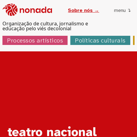
Sobre nós →
menu ↴
Organização de cultura, jornalismo e
educação pelo viés decolonial
Processos artísticos
Políticas culturais
Tag:
teatro nacional