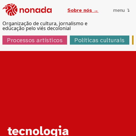
Sobre nós →
menu ↴
Organização de cultura, jornalismo e
educação pelo viés decolonial
Processos artísticos
Políticas culturais
Tag:
tecnologia