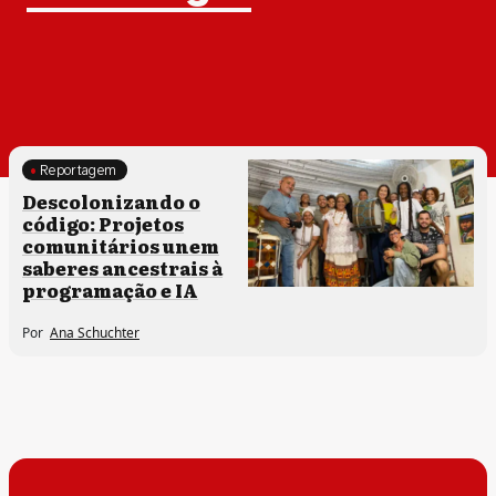
Reportagem
Comunidades tradicionais
Descolonizando o
código: Projetos
comunitários unem
saberes ancestrais à
programação e IA
Por
Ana Schuchter