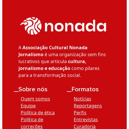
A
Associação Cultural Nonada
Jornalismo
é uma organização sem fins
lucrativos que articula
cultura,
jornalismo e educação
como pilares
para a transformação social.
__Sobre nós
__Formatos
Quem somos
Notícias
Equipe
Reportagens
Política de ética
Perfis
Política de
Entrevistas
correções
Curadoria