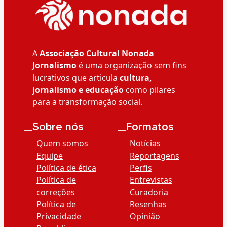
A
Associação Cultural Nonada
Jornalismo
é uma organização sem fins
lucrativos que articula
cultura,
jornalismo e educação
como pilares
para a transformação social.
__Sobre nós
__Formatos
Quem somos
Notícias
Equipe
Reportagens
Política de ética
Perfis
Política de
Entrevistas
correções
Curadoria
Política de
Resenhas
Privacidade
Opinião