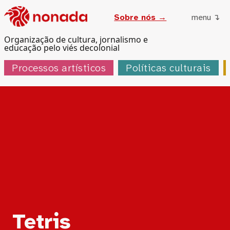
Sobre nós →
menu ↴
Organização de cultura, jornalismo e
educação pelo viés decolonial
Processos artísticos
Políticas culturais
Tag:
Tetris