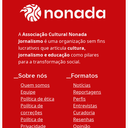
A
Associação Cultural Nonada
Jornalismo
é uma organização sem fins
lucrativos que articula
cultura,
jornalismo e educação
como pilares
para a transformação social.
__Sobre nós
__Formatos
Quem somos
Notícias
Equipe
Reportagens
Política de ética
Perfis
Política de
Entrevistas
correções
Curadoria
Política de
Resenhas
Privacidade
Opinião