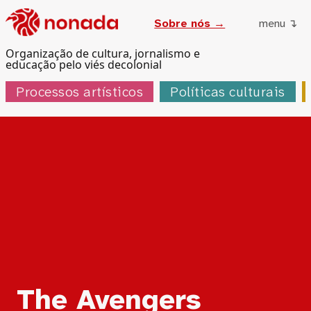
Sobre nós →
menu ↴
Organização de cultura, jornalismo e
educação pelo viés decolonial
Processos artísticos
Políticas culturais
Tag:
The Avengers