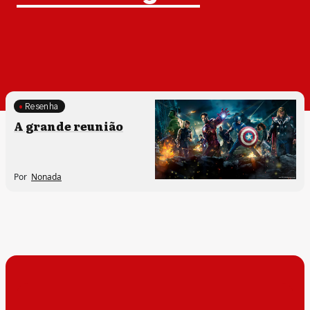
Resenha
A grande reunião
Por
Nonada