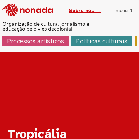
Sobre nós →
menu ↴
Organização de cultura, jornalismo e
educação pelo viés decolonial
Processos artísticos
Políticas culturais
Tag:
Tropicália