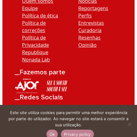
Quem somos
Notícias
Equipe
Reportagens
Política de ética
Perfis
Política de
Entrevistas
correções
Curadoria
Política de
Resenhas
Privacidade
Opinião
Republique
Nonada Lab
__Fazemos parte
__Redes Sociais
Este site utiliza cookies para permitir uma melhor experiência
por parte do utilizador. Ao navegar no site estará a consentir a
sua utilização.
Ok
Privacy policy