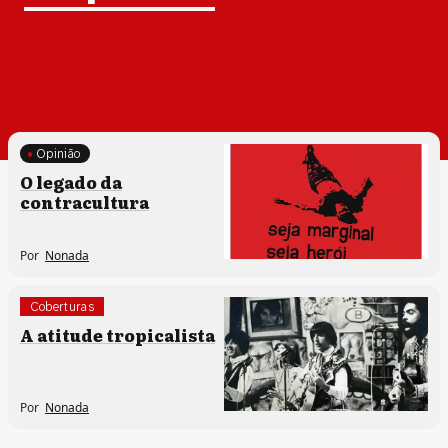
Opinião
Memória e patrimônio
O legado da
contracultura
Por
Nonada
Coberturas
Memória e patrimônio
A atitude tropicalista
Por
Nonada