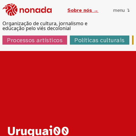
Sobre nós →
menu ↴
Organização de cultura, jornalismo e
educação pelo viés decolonial
Processos artísticos
Políticas culturais
Tag:
Uruguai00