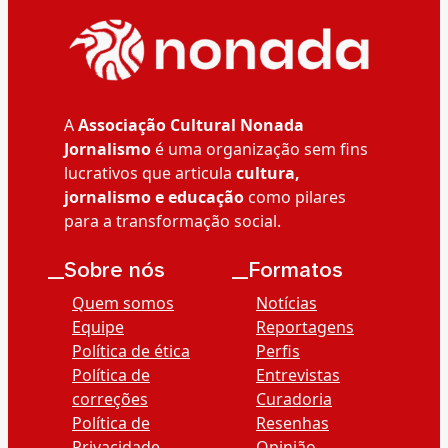
A
Associação Cultural Nonada
Jornalismo
é uma organização sem fins
lucrativos que articula
cultura,
jornalismo e educação
como pilares
para a transformação social.
__Sobre nós
__Formatos
Quem somos
Notícias
Equipe
Reportagens
Política de ética
Perfis
Política de
Entrevistas
correções
Curadoria
Política de
Resenhas
Privacidade
Opinião