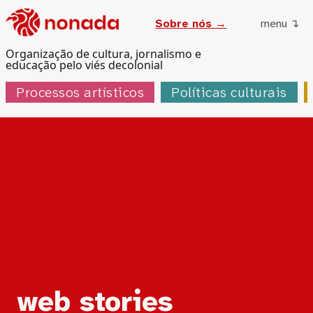
Sobre nós →
menu ↴
Organização de cultura, jornalismo e
educação pelo viés decolonial
Processos artísticos
Políticas culturais
Tag:
web stories