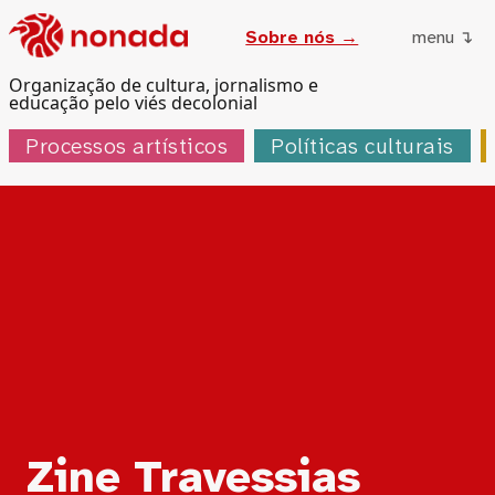
Sobre nós →
menu ↴
Organização de cultura, jornalismo e
educação pelo viés decolonial
Processos artísticos
Políticas culturais
Tag:
Zine Travessias