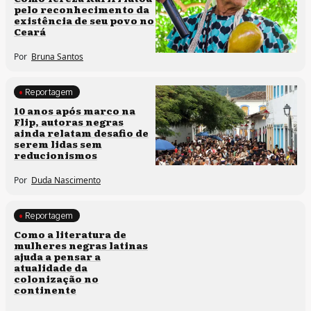
pelo reconhecimento da
existência de seu povo no
Ceará
Por
Bruna Santos
Reportagem
Processos artísticos
10 anos após marco na
Flip, autoras negras
ainda relatam desafio de
serem lidas sem
reducionismos
Por
Duda Nascimento
Reportagem
Direitos humanos
Como a literatura de
mulheres negras latinas
ajuda a pensar a
atualidade da
colonização no
continente