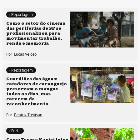
Reportagem
Políticas culturais
Como o setor do cinema
das periferias de SP se
profissionalizou para
movimentar trabalho,
renda e memória
Por
Lucas Veloso
Reportagem
Clima e cultura
Guardiões das águas:
catadores de caranguejo
preservam o mangue
todos os dias, mas
carecem de
reconhecimento
Por
Beatriz Trevisan
Perfil
Comunidades tradicionais
Como Tereza Kariri lutou