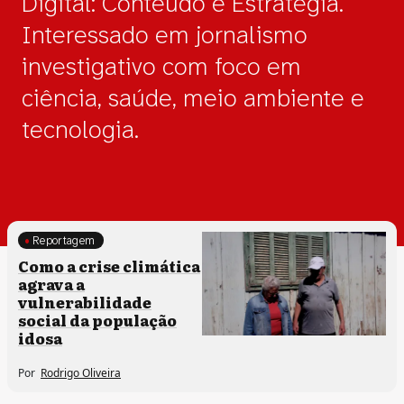
Digital: Conteúdo e Estratégia.
Interessado em jornalismo
investigativo com foco em
ciência, saúde, meio ambiente e
tecnologia.
Reportagem
Como a crise climática
agrava a
vulnerabilidade
social da população
idosa
Por
Rodrigo Oliveira