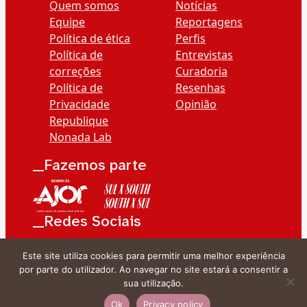
Quem somos
Notícias
Equipe
Reportagens
Política de ética
Perfis
Política de
Entrevistas
correções
Curadoria
Política de
Resenhas
Privacidade
Opinião
Republique
Nonada Lab
__Fazemos parte
__Redes Sociais
Este site utiliza cookies para permitir uma melhor experiência
por parte do utilizador. Ao navegar no site estará a consentir a
sua utilização.
Ok
Privacy policy