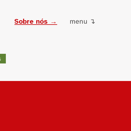
Sobre nós →
menu ↴
s