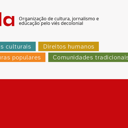
Organização de cultura, jornalismo e
educação pelo viés decolonial
as culturais
Direitos humanos
uras populares
Comunidades tradicionai