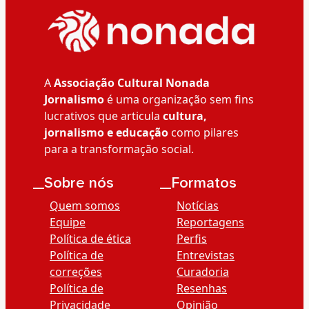
A
Associação Cultural Nonada
Jornalismo
é uma organização sem fins
lucrativos que articula
cultura,
jornalismo e educação
como pilares
para a transformação social.
__Sobre nós
__Formatos
Quem somos
Notícias
Equipe
Reportagens
Política de ética
Perfis
Política de
Entrevistas
correções
Curadoria
Política de
Resenhas
Privacidade
Opinião