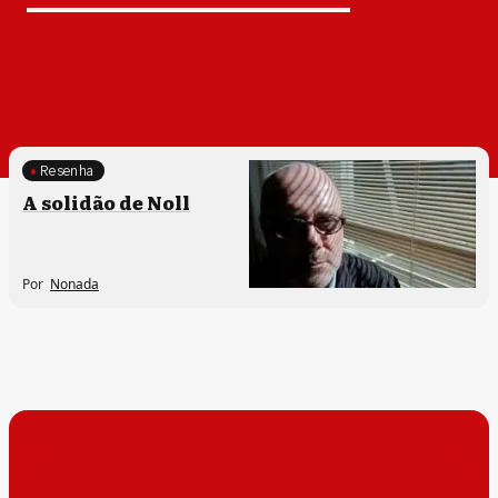
Resenha
Processos artísticos
A solidão de Noll
Por
Nonada