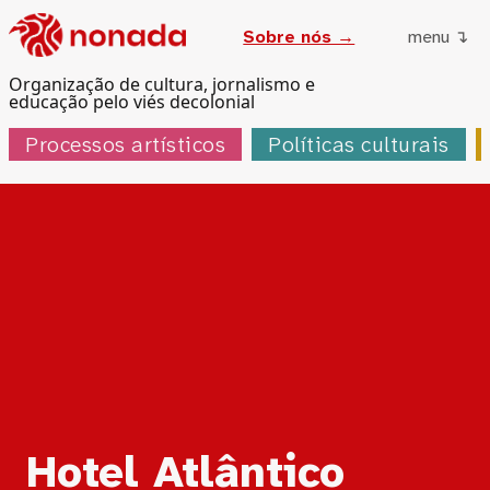
Sobre nós →
menu ↴
Organização de cultura, jornalismo e
educação pelo viés decolonial
Processos artísticos
Políticas culturais
Tag:
Hotel Atlântico